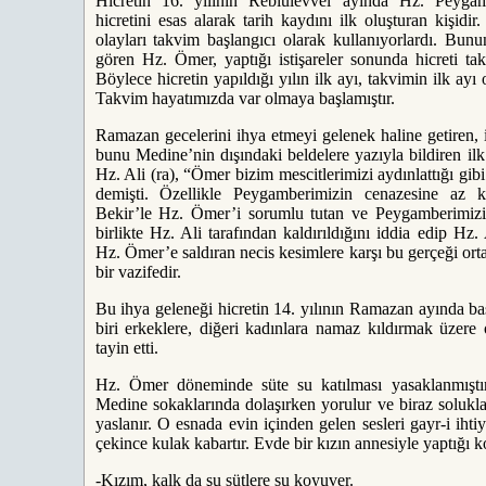
Hicretin 16. yılının Rebîülevvel ayında Hz. Peyg
hicretini esas alarak tarih kaydını ilk oluşturan kişid
olayları takvim başlangıcı olarak kullanıyorlardı. Bunu
gören Hz. Ömer, yaptığı istişareler sonunda hicreti tak
Böylece hicretin yapıldığı yılın ilk ayı, takvimin ilk a
Takvim hayatımızda var olmaya başlamıştır.
Ramazan gecelerini ihya etmeyi gelenek haline getiren, 
bunu Medine’nin dışındaki beldelere yazıyla bildiren ilk
Hz. Ali (ra), “Ömer bizim mescitlerimizi aydınlattığı gib
demişti. Özellikle Peygamberimizin cenazesine az 
Bekir’le Hz. Ömer’i sorumlu tutan ve Peygamberimizin
birlikte Hz. Ali tarafından kaldırıldığını iddia edip Hz
Hz. Ömer’e saldıran necis kesimlere karşı bu gerçeği or
bir vazifedir.
Bu ihya geleneği hicretin 14. yılının Ramazan ayında ba
biri erkeklere, diğeri kadınlara namaz kıldırmak üzere
tayin etti.
Hz. Ömer döneminde süte su katılması yasaklanmışt
Medine sokaklarında dolaşırken yorulur ve biraz solukla
yaslanır. O esnada evin içinden gelen sesleri gayr-i ihtiy
çekince kulak kabartır. Evde bir kızın annesiyle yaptığı
-Kızım, kalk da şu sütlere su koyuver.