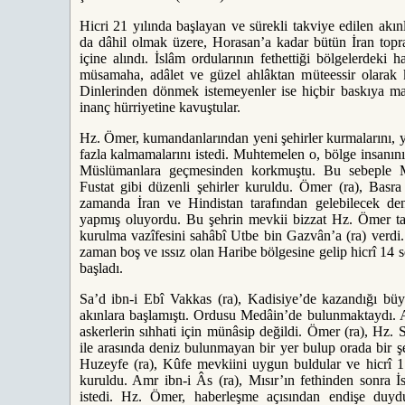
Hicri 21 yılında başlayan ve sürekli takviye edilen akı
da dâhil olmak üzere, Horasan’a kadar bütün İran toprak
içine alındı. İslâm ordularının fethettiği bölgelerdeki
müsamaha, adâlet ve güzel ahlâktan müteessir olarak kit
Dinlerinden dönmek istemeyenler ise hiçbir baskıya mar
inanç hürriyetine kavuştular.
Hz. Ömer, kumandanlarından yeni şehirler kurmalarını, yen
fazla kalmamalarını istedi. Muhtemelen o, bölge insanını
Müslümanlara geçmesinden korkmuştu. Bu sebeple M
Fustat gibi düzenli şehirler kuruldu. Ömer (ra), Basr
zamanda İran ve Hindistan tarafından gelebilecek deni
yapmış oluyordu. Bu şehrin mevkii bizzat Hz. Ömer tara
kurulma vazîfesini sahâbî Utbe bin Gazvân’a (ra) verdi.
zaman boş ve ıssız olan Haribe bölgesine gelip hicrî 14 
başladı.
Sa’d ibn-i Ebî Vakkas (ra), Kadisiye’de kazandığı büy
akınlara başlamıştı. Ordusu Medâin’de bulunmaktaydı.
askerlerin sıhhati için münâsip değildi. Ömer (ra), Hz.
ile arasında deniz bulunmayan bir yer bulup orada bir ş
Huzeyfe (ra), Kûfe mevkiini uygun buldular ve hicrî 17
kuruldu. Amr ibn-i Âs (ra), Mısır’ın fethinden sonra 
istedi. Hz. Ömer, haberleşme açısından endişe duydu