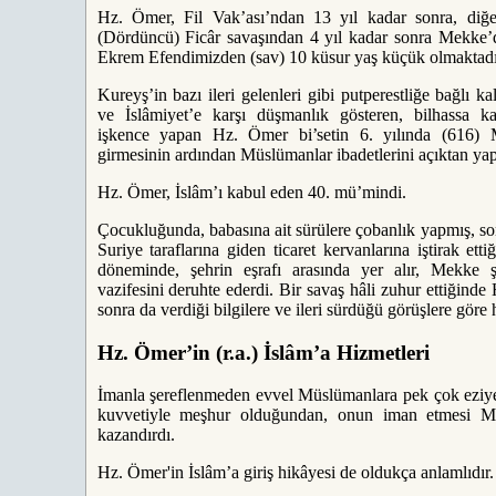
Hz. Ömer, Fil Vak’ası’ndan 13 yıl kadar sonra, diğe
(Dördüncü) Ficâr savaşından 4 yıl kadar sonra Mekke
Ekrem Efendimizden (sav) 10 küsur yaş küçük olmaktadı
Kureyş’in bazı ileri gelenleri gibi putperestliğe bağlı 
ve İslâmiyet’e karşı düşmanlık gösteren, bilhassa k
işkence yapan Hz. Ömer bi’setin 6. yılında (616)
girmesinin ardından Müslümanlar ibadetlerini açıktan ya
Hz. Ömer, İslâm’ı kabul eden 40. mü’mindi.
Çocukluğunda, babasına ait sürülere çobanlık yapmış, son
Suriye taraflarına giden ticaret kervanlarına iştirak ett
döneminde, şehrin eşrafı arasında yer alır, Mekke şeh
vazifesini deruhte ederdi. Bir savaş hâli zuhur ettiğinde 
sonra da verdiği bilgilere ve ileri sürdüğü görüşlere göre h
Hz. Ömer’in (r.a.) İslâm’a Hizmetleri
İmanla şereflenmeden evvel Müslümanlara pek çok eziye
kuvvetiyle meşhur olduğundan, onun iman etmesi M
kazandırdı.
Hz. Ömer'in İslâm’a giriş hikâyesi de oldukça anlamlıdır.