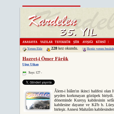
Kardelen'i DergiKapinda.com si
228
kez okundu.
Yorum Ekle
Henüz yorum bırakıl
Hazret-i Ömer Fârûk
Uğur Utkan
Sayı: 127 -
Âlem-i İslâm'ın ikinci halifesi olan 
şeyden korkmayan gözüpek biriydi.
döneminde Kureyş kabilesinin sefâ
kabilesine dayanır ve Kâ'b b. Lüe
birleşir. Annesi Mahzûm kabilesinde