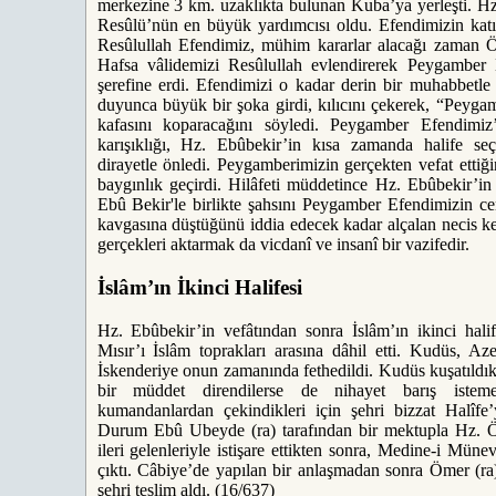
merkezine 3 km. uzaklıkta bulunan Kuba’ya yerleşti. Hz
Resûlü’nün en büyük yardımcısı oldu. Efendimizin katı
Resûlullah Efendimiz, mühim kararlar alacağı zaman Öm
Hafsa vâlidemizi Resûlullah evlendirerek Peygamber 
şerefine erdi. Efendimizi o kadar derin bir muhabbetle 
duyunca büyük bir şoka girdi, kılıcını çekerek, “Peyga
kafasını koparacağını söyledi. Peygamber Efendimiz
karışıklığı, Hz. Ebûbekir’in kısa zamanda halife se
dirayetle önledi. Peygamberimizin gerçekten vefat ettiğ
baygınlık geçirdi. Hilâfeti müddetince Hz. Ebûbekir’i
Ebû Bekir'le birlikte şahsını Peygamber Efendimizin cena
kavgasına düştüğünü iddia edecek kadar alçalan necis ke
gerçekleri aktarmak da vicdanî ve insanî bir vazifedir.
İslâm’ın İkinci Halifesi
Hz. Ebûbekir’in vefâtından sonra İslâm’ın ikinci halif
Mısır’ı İslâm toprakları arasına dâhil etti. Kudüs, A
İskenderiye onun zamanında fethedildi. Kudüs kuşatıldıkt
bir müddet direndilerse de nihayet barış istem
kumandanlardan çekindikleri için şehri bizzat Halîfe’
Durum Ebû Ubeyde (ra) tarafından bir mektupla Hz. Öm
ileri gelenleriyle istişare ettikten sonra, Medine-i Mü
çıktı. Câbiye’de yapılan bir anlaşmadan sonra Ömer (ra
şehri teslim aldı. (16/637)