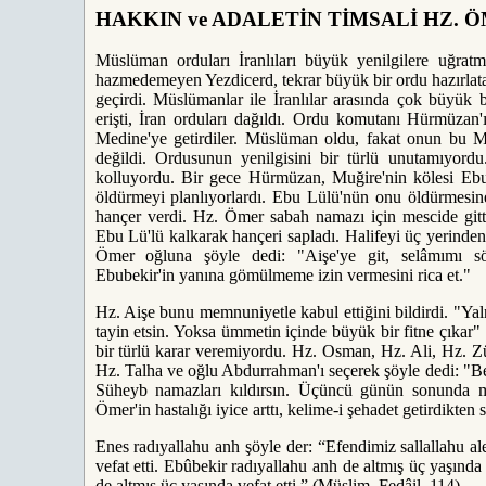
HAKKIN ve ADALETİN TİMSALİ HZ. 
Müslüman orduları İranlıları büyük yenilgilere uğratmış
hazmedemeyen Yezdicerd, tekrar büyük bir ordu hazırla
geçirdi. Müslümanlar ile İranlılar arasında çok büyük 
erişti, İran orduları dağıldı. Ordu komutanı Hürmüzan'
Medine'ye getirdiler. Müslüman oldu, fakat onun bu 
değildi. Ordusunun yenilgisini bir türlü unutamıyordu.
kolluyordu. Bir gece Hürmüzan, Muğire'nin kölesi Ebu
öldürmeyi planlıyorlardı. Ebu Lülü'nün onu öldürmesine
hançer verdi. Hz. Ömer sabah namazı için mescide gitt
Ebu Lü'lü kalkarak hançeri sapladı. Halifeyi üç yerinden
Ömer oğluna şöyle dedi: "Aişe'ye git, selâmımı sö
Ebubekir'in yanına gömülmeme izin vermesini rica et."
Hz. Aişe bunu memnuniyetle kabul ettiğini bildirdi. "Yal
tayin etsin. Yoksa ümmetin içinde büyük bir fitne çıkar
bir türlü karar veremiyordu. Hz. Osman, Hz. Ali, Hz. Z
Hz. Talha ve oğlu Abdurrahman'ı seçerek şöyle dedi: "Be
Süheyb namazları kıldırsın. Üçüncü günün sonunda mu
Ömer'in hastalığı iyice arttı, kelime-i şehadet getirdikte
Enes radıyallahu anh şöyle der: “Efendimiz sallallahu al
vefat etti. Ebûbekir radıyallahu anh de altmış üç yaşında
de altmış üç yaşında vefat etti.” (Müslim, Fedâil, 114)