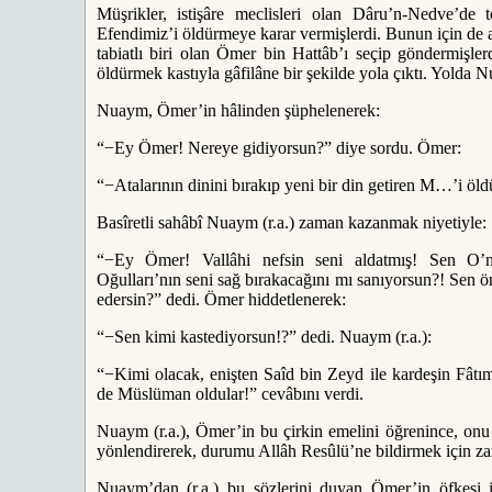
Müşrikler, istişâre meclisleri olan Dâru’n-Nedve’de
Efendimiz’i öldürmeye karar vermişlerdi. Bunun için de a
tabiatlı biri olan Ömer bin Hattâb’ı seçip göndermişler
öldürmek kastıyla gâfilâne bir şekilde yola çıktı. Yolda 
Nuaym, Ömer’in hâlinden şüphelenerek:
“−Ey Ömer! Nereye gidiyorsun?” diye sordu. Ömer:
“−Atalarının dinini bırakıp yeni bir din getiren M…’i öl
Basîretli sahâbî Nuaym (r.a.) zaman kazanmak niyetiyle:
“−Ey Ömer! Vallâhi nefsin seni aldatmış! Sen O
Oğulları’nın seni sağ bırakacağını mı sanıyorsun?! Sen ö
edersin?” dedi. Ömer hiddetlenerek:
“−Sen kimi kastediyorsun!?” dedi. Nuaym (r.a.):
“−Kimi olacak, enişten Saîd bin Zeyd ile kardeşin Fâtım
de Müslüman oldular!” cevâbını verdi.
Nuaym (r.a.), Ömer’in bu çirkin emelini öğrenince, onu 
yönlendirerek, durumu Allâh Resûlü’ne bildirmek için z
Nuaym’dan (r.a.) bu sözlerini duyan Ömer’in öfkesi iy