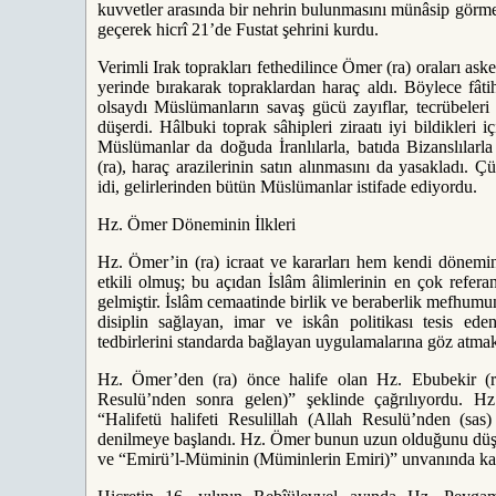
kuvvetler arasında bir nehrin bulunmasını münâsip görme
geçerek hicrî 21’de Fustat şehrini kurdu.
Verimli Irak toprakları fethedilince Ömer (ra) oraları ask
yerinde bırakarak topraklardan haraç aldı. Böylece fâti
olsaydı Müslümanların savaş gücü zayıflar, tecrübeleri o
düşerdi. Hâlbuki toprak sâhipleri ziraatı iyi bildikleri 
Müslümanlar da doğuda İranlılarla, batıda Bizanslılarla
(ra), haraç arazilerinin satın alınmasını da yasakladı.
idi, gelirlerinden bütün Müslümanlar istifade ediyordu.
Hz. Ömer Döneminin İlkleri
Hz. Ömer’in (ra) icraat ve kararları hem kendi dönem
etkili olmuş; bu açıdan İslâm âlimlerinin en çok referan
gelmiştir. İslâm cemaatinde birlik ve beraberlik mefhumu
disiplin sağlayan, imar ve iskân politikası tesis ede
tedbirlerini standarda bağlayan uygulamalarına göz atma
Hz. Ömer’den (ra) önce halife olan Hz. Ebubekir (ra
Resulü’nden sonra gelen)” şeklinde çağrılıyordu. 
“Halifetü halifeti Resulillah (Allah Resulü’nden (sas
denilmeye başlandı. Hz. Ömer bunun uzun olduğunu düşün
ve “Emirü’l-Müminin (Müminlerin Emiri)” unvanında kara