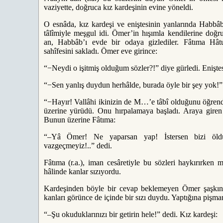
vaziyette, doğruca kız kardeşinin evine yöneldi.
O esnâda, kız kardeşi ve eniştesinin yanlarında Habbâb
tâlîmiyle meşgul idi. Ömer’in hışımla kendilerine doğ
an, Habbâb’ı evde bir odaya gizlediler. Fâtıma H
sahîfesini sakladı. Ömer eve girince:
“−Neydi o işitmiş olduğum sözler?!” diye gürledi. Eniştes
“−Sen yanlış duydun herhâlde, burada öyle bir şey yok!”
“−Hayır! Vallâhi ikinizin de M…’e tâbî olduğunu öğrendi
üzerine yürüdü. Onu hırpalamaya başladı. Araya giren 
Bunun üzerine Fâtıma:
“–Yâ Ömer! Ne yaparsan yap! İstersen bizi öldü
vazgeçmeyiz!..” dedi.
Fâtıma (r.a.), iman cesâretiyle bu sözleri haykırırken 
hâlinde kanlar sızıyordu.
Kardeşinden böyle bir cevap beklemeyen Ömer şaşkınl
kanları görünce de içinde bir sızı duydu. Yaptığına pişma
“–Şu okuduklarınızı bir getirin hele!” dedi. Kız kardeşi: