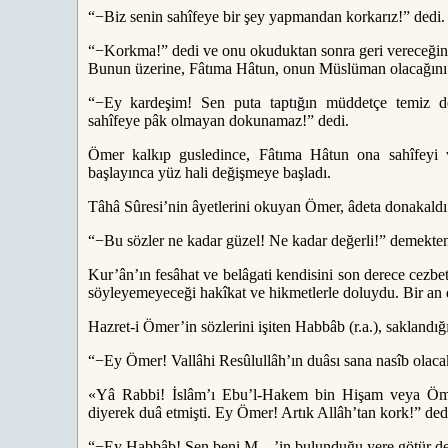
“−Biz senin sahîfeye bir şey yapmandan korkarız!” dedi
“−Korkma!” dedi ve onu okuduktan sonra geri vereceğine d
Bunun üzerine, Fâtıma Hâtun, onun Müslüman olacağını
“−Ey kardeşim! Sen puta taptığın müddetçe temiz de
sahîfeye pâk olmayan dokunamaz!” dedi.
Ömer kalkıp gusledince, Fâtıma Hâtun ona sahîfeyi
başlayınca yüz hali değişmeye başladı.
Tâhâ Sûresi’nin âyetlerini okuyan Ömer, âdeta donakaldı
“−Bu sözler ne kadar güzel! Ne kadar değerli!” demekten
Kur’ân’ın fesâhat ve belâgati kendisini son derece cezbetm
söyleyemeyeceği hakîkat ve hikmetlerle doluydu. Bir an d
Hazret-i Ömer’in sözlerini işiten Habbâb (r.a.), saklandığ
“−Ey Ömer! Vallâhi Resûlullâh’ın duâsı sana nasîb olaca
«Yâ Rabbi! İslâm’ı Ebu’l-Hakem bin Hişam veya Ömer
diyerek duâ etmişti. Ey Ömer! Artık Allâh’tan kork!” de
“−Ey Habbâb! Sen beni M…’in bulunduğu yere götür de