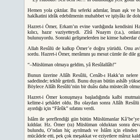
Hemen yola çıktılar. Bu seferki adımlar, îman aşk ve he
hakîkatini idrâk edebilmenin muhabbet ve iştiyâkı ile dol
Hazret-i Ömer, Erkam’ın evine vardığında kendisini Ha
kılıcı, hazır vaziyetteydi. Zîrâ Nuaym (r.a.), onl
bulunuyordu. Sonraki gelişmelerden ise kimse haberdar d
Allah Resûlü de kalkıp Ömer’e doğru yürüdü. Onu avlud
sordu. Hazret-i Ömer, merâmını şu mesut cümle ile dile ge
“–Müslüman olmaya geldim, yâ Resûlallâh!”
Bunun üzerine Allâh Resûlü, Cenâb-ı Hakk’ın nelere 
sadedinde; tekbîr getirdi. Bunu duyan bütün ashâb yüksek
Böylece Allâh Resûlü’nün bir duâsı daha müstecâb olmuş
Hazret-i Ömer konuşmaya başladığında kalbi mutmain 
kelime-i şehâdet oldu. Bu olaydan sonra Allâh Resûlü 
ayırdığı için “Fârûk” sıfatını verdi.
İslâm ile şereflendiği gün bütün Müslümanlar Kâ’be’ye
kıldılar. Hz. Ömer (ra) Müslüman olduktan sonra dev
bulundu, O’ndan hiç ayrılmadı ve İslâm için elinden g
mücâdele etti, pek çok meşakkat ve eziyetlere mâruz kald