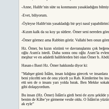
-Anne, Halife’nin süte su konmasını yasakladığını bilmi
-Evet, biliyorum.
-Öyleyse Halife'nin yasakladığı bir şeyi nasıl yapabilirim
-Kızım kalk da su koy şu sütlere. Ömer seni nereden gör
-Ömer görmez ama Rabbim görür. Vallahi ben onun gör
Hz. Ömer, bu kızın sözünü ve davranışlarını çok beğendi
oğlu Asım'a istedi. Daha sonra onu oğlu Asım’la evlend
meşhur ve en adaletli halifelerden biri olan Ömer b. Abdül
Hasan-ı Basri Hz. Ömer hakkında diyor ki:
"Mahşer günü İslâm, insan kılığına girecek ve insanlara
beni yüceltti sen de onu yücelt ya Rab. Kimilerine bu insa
etti sen de o insanı yarı yolda bırak. Ben Mekke soka
gibi dolaşıyordum.
Bu insan (Hz. Ömer) İslâm'a girdi beni de aynı şekilde yü
benim de Kâbe’ye girmeme vesile oldu. O İslâm'ın yüzü
ak eyle”